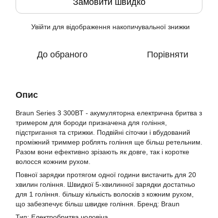
Замовити швидко
Увійти
для відображення накопичувальної знижки
%
До обраного
Порівняти
Опис
Braun Series 3 300BT - акумуляторна електрична бритва з
тримером для бороди призначена для гоління,
підстригання та стрижки. Подвійні сіточки і вбудований
проміжний триммер роблять гоління ще більш ретельним.
Разом вони ефективно зрізають як довге, так і коротке
волосся кожним рухом.
Повної зарядки протягом одної години вистачить для 20
хвилин гоління. Швидкої 5-хвилинної зарядки достатньо
для 1 гоління. більшу кількість волосків з кожним рухом,
що забезпечує більш швидке гоління. Бренд: Braun
Тип: Електробритва чоловіча