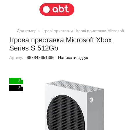
Для гемерів
Ігрові приставки
Ігрові приставки Microsoft
І
Ігрова приставка Microsoft Xbox
Series S 512Gb
Артикул:
889842651386
Написати відгук
3
3