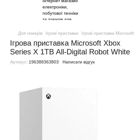
Для гемерів
Ігрові приставки
Ігрові приставки Microsoft
І
Ігрова приставка Microsoft Xbox
Series X 1TB All-Digital Robot White
Артикул:
196388363803
Написати відгук