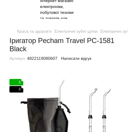
Краса та здоров'я
Електричні зубні щітки
Електричні зубн
Іригатор Pecham Travel PC-1581
Black
Артикул:
4822119080607
Написати відгук
3
3