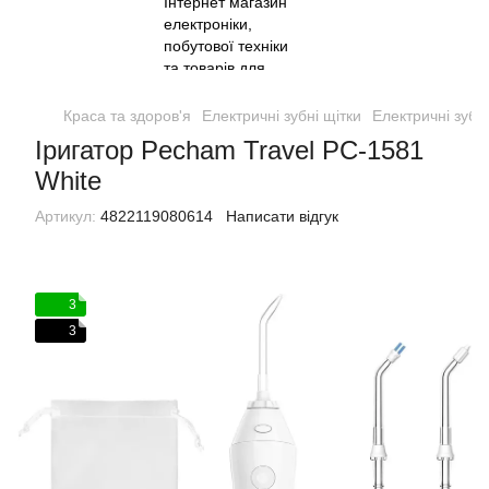
Краса та здоров'я
Електричні зубні щітки
Електричні зубн
Іригатор Pecham Travel PC-1581
White
Артикул:
4822119080614
Написати відгук
3
3