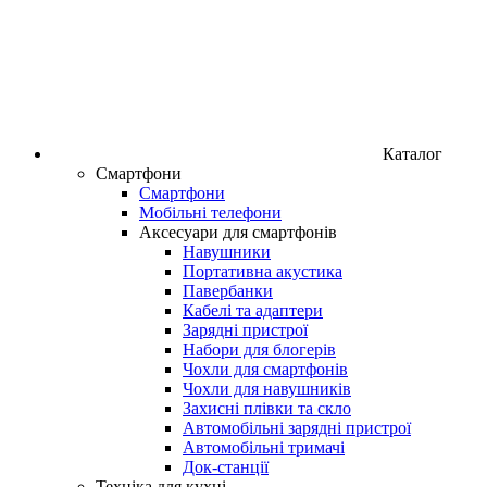
Каталог
Смартфони
Смартфони
Мобільні телефони
Аксесуари для смартфонів
Навушники
Портативна акустика
Павербанки
Кабелі та адаптери
Зарядні пристрої
Набори для блогерів
Чохли для смартфонів
Чохли для навушників
Захисні плівки та скло
Автомобільні зарядні пристрої
Автомобільні тримачі
Док-станції
Техніка для кухні