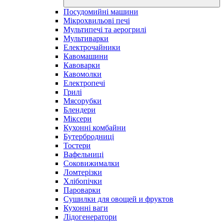
Посудомийні машини
Мікрохвильові печі
Мультипечі та аерогрилі
Мультиварки
Електрочайники
Кавомашини
Кавоварки
Кавомолки
Електропечі
Грилі
Мясорубки
Блендери
Міксери
Кухонні комбайни
Бутербродниці
Тостери
Вафельниці
Соковижималки
Ломтерізки
Хлібопічки
Пароварки
Сушилки для овощей и фруктов
Кухонні ваги
Лідогенератори