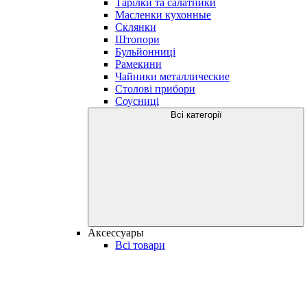
Тарілки та салатники
Масленки кухонные
Склянки
Штопори
Бульйонниці
Рамекини
Чайники металлические
Столові прибори
Соусниці
Всі категорії
Аксессуары
Всі товари