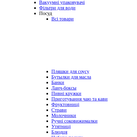
Вакуумні упаковувачі
Фільтри для води
Посуд
Всі товари
Пляшки для соусу
Бутылки для масла
Банки
Ланч-боксы
Пивні кружки
Приготування чаю та кави
Фруктовниці
Страви
Молочники
Ручні соковижималки
Утятниці
Блюдця