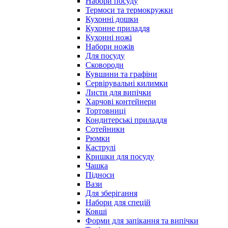
Набори посуду
Термоси та термокружки
Кухонні дошки
Кухонне приладдя
Кухонні ножі
Набори ножів
Для посуду
Сковороди
Кувшини та графіни
Сервірувальні килимки
Листи для випічки
Харчові контейнери
Тортовниці
Кондитерські приладдя
Сотейники
Рюмки
Каструлі
Кришки для посуду
Чашка
Підноси
Вази
Для зберігання
Набори для спецій
Ковші
Форми для запікання та випічки