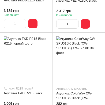
Акустика F&D A521X Black
Акустика F&D A180X Black
3 184 грн
2 317 грн
В наявності
В наявності
Артикул: R215 чорний
Артикул: CW-SPU01BK
Акустика F&D R215 Black
Акустика ColorWay CW-
SPU01BK Black (CW-
SPU01BK)
1 006 грн
282 грн