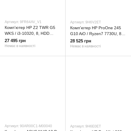
Артикул: 9FR64AV_V1
Артикул: 9H6V2ET
Комп'ютер HP Z2 TWR G5
Комп'ютер HP ProOne 245
WKS / i3-10320, 8, HDD
G10 AiO / Ryzen7 7730U, 8,
500Gb, VGA Port, K&M,
512, Cam, WiFi, K&M
27 495 грн
28 525 грн
W10P64 (9FR64AV_V1)
(9H6V2ET)
Немає в наявності
Немає в наявності
Артикул: 90AR00C1-M00040
Артикул: 9H6E0ET