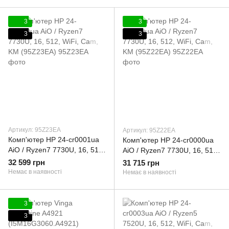
3
3
3
3
Артикул: 95Z23EA
Артикул: 95Z22EA
Комп'ютер HP 24-cr0001ua
Комп'ютер HP 24-cr0000ua
AiO / Ryzen7 7730U, 16, 512,
AiO / Ryzen7 7730U, 16, 512,
WiFi, Cam, KM (95Z23EA)
WiFi, Cam, KM (95Z22EA)
32 599 грн
31 715 грн
Немає в наявності
Немає в наявності
3
3