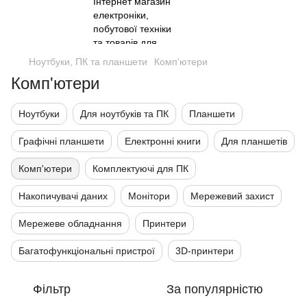
Ноутбуки, ПК та планшети
Комп'ютери
Комп'ютери
Ноутбуки
Для ноутбуків та ПК
Планшети
Графічні планшети
Електронні книги
Для планшетів
Комп'ютери
Комплектуючі для ПК
Накопичувачі даних
Монітори
Мережевий захист
Мережеве обладнання
Принтери
Багатофункціональні пристрої
3D-принтери
Фільтр
За популярністю