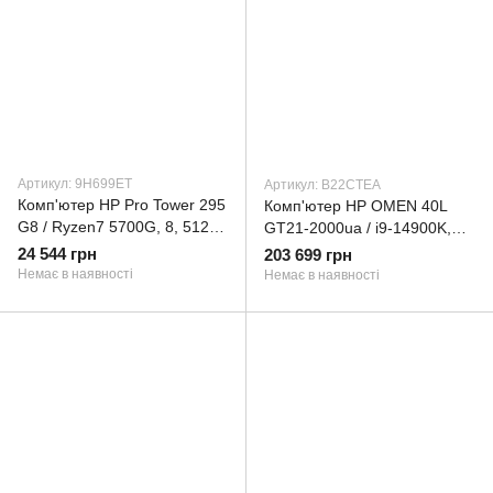
Артикул: 9H699ET
Артикул: B22CTEA
Комп'ютер HP Pro Tower 295
Комп'ютер HP OMEN 40L
G8 / Ryzen7 5700G, 8, 512,
GT21-2000ua / i9-14900K,
DVD-WR, K&M (9H699ET)
64, SSD2Tb+2Tb, RTX 4090
24 544 грн
203 699 грн
24GB, K&M, WiFi (B22CTEA)
Немає в наявності
Немає в наявності