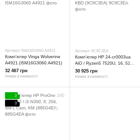
Артикул: I5M16G3060.A4921
Артикул: 9C9C3EA
Комп'ютер Vinga Wolverine
Комп'ютер HP 24-cr0003ua
A4921 (I5M16G3060.A4921)
AiO / Ryzen5 7520U, 16, 512,
WiFi, Cam, KBD (9C9C3EA)
32 467 грн
30 925 грн
Немає в наявності
Немає в наявності
3
3