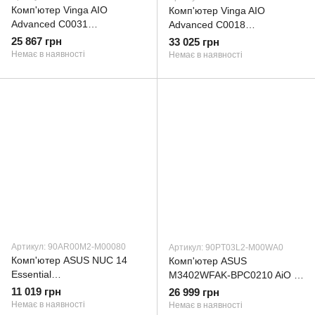
Комп'ютер Vinga AIO
Комп'ютер Vinga AIO
Advanced C0031
Advanced C0018
(I3M16INT.C0031)
(I3M16INTWP.C0018)
25 867 грн
33 025 грн
Немає в наявності
Немає в наявності
Артикул: 90AR00M2-M00080
Артикул: 90PT03L2-M00WA0
Комп'ютер ASUS NUC 14
Комп'ютер ASUS
Essential
M3402WFAK-BPC0210 AiO /
RNUC14MNK9700002 Slim
Ryzen5 7520U, 16, 256, WiFi,
11 019 грн
26 999 грн
Kit(L6) / N97, M.2 22x80
кл+м (90PT03L2-M00WA0)
Немає в наявності
Немає в наявності