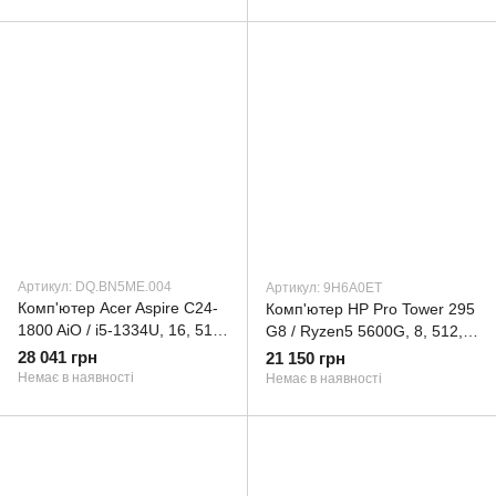
NVMe & SATA SSD, EU Cord
(90AR00M2-M00080)
Артикул: DQ.BN5ME.004
Артикул: 9H6A0ET
Комп'ютер Acer Aspire C24-
Комп'ютер HP Pro Tower 295
1800 AiO / i5-1334U, 16, 512,
G8 / Ryzen5 5600G, 8, 512,
WiFi, кл+м (DQ.BN5ME.004)
DVD-WR, K&M (9H6A0ET)
28 041 грн
21 150 грн
Немає в наявності
Немає в наявності