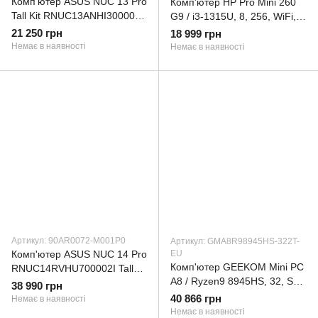
Комп'ютер ASUS NUC 13 Pro
Комп'ютер HP Pro Mini 260
Tall Kit RNUC13ANHI300002I
G9 / i3-1315U, 8, 256, WiFi,
/ i3-1315U, 2.5" SATA slot, EU
K&M (9H6E0ET)
21 250 грн
18 999 грн
Cord (90AR00C1-M00040)
Немає в наявності
Немає в наявності
Артикул: 90AR0072-M001P0
Артикул: GMA8R98945HS-322T-
Комп'ютер ASUS NUC 14 Pro
EU
Комп'ютер GEEKOM Mini PC
RNUC14RVHU700002I Tall
A8 / Ryzen9 8945HS, 32, SSD
Kit(L6) / Ultra7 155H, M.2
38 990 грн
2TB, WIN11 Pro
22x80 NVMe; 22x42
40 866 грн
Немає в наявності
(GMA8R98945HS-322T-EU)
NVMe/2.5'' S (90AR0072-
Немає в наявності