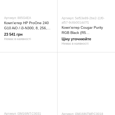
Артикул: 885G4EA
Артикул: 5ef53e89-2be2-11f0-
Комп'ютер HP ProOne 240
af57-9c6b001dd7f1
Комп'ютер Cougar Purity
G10 AiO / i3-N300, 8, 256,
RGB Black (R5
WiFi, Cam, KM (885G4EA)
23 541 грн
5500/16/1Tb/3050)
Ціну уточнюйте
Немає в наявності
Немає в наявності
Артикул: I3M16INT.C0031
Артикул: I3M16INTWP.C0018