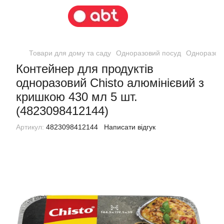
Товари для дому та саду
Одноразовий посуд
Одноразови
Контейнер для продуктів
одноразовий Chisto алюмінієвий з
кришкою 430 мл 5 шт.
(4823098412144)
Артикул:
4823098412144
Написати відгук