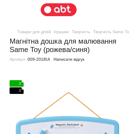
Товари для дітей
Іграшки
Творчість
Творчість Same Toy
Магнітна дошка для малювання
Same Toy (рожева/синя)
Артикул:
009-2018Ut
Написати відгук
3
3