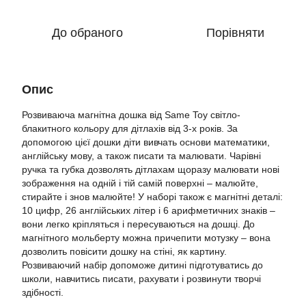
До обраного
Порівняти
Опис
Розвиваюча магнітна дошка від Same Toy світло-
блакитного кольору для дітлахів від 3-х років. За
допомогою цієї дошки діти вивчать основи математики,
англійську мову, а також писати та малювати. Чарівні
ручка та губка дозволять дітлахам щоразу малювати нові
зображення на одній і тій самій поверхні – малюйте,
стирайте і знов малюйте! У наборі також є магнітні деталі:
10 цифр, 26 англійських літер і 6 арифметичних знаків –
вони легко кріпляться і пересуваються на дошці. До
магнітного мольберту можна причепити мотузку – вона
дозволить повісити дошку на стіні, як картину.
Розвиваючий набір допоможе дитині підготуватись до
школи, навчитись писати, рахувати і розвинути творчі
здібності.