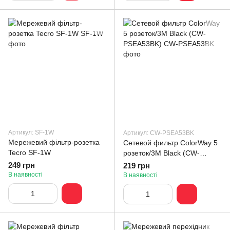
Артикул: SF-1W
Артикул: CW-PSEA53BK
Мережевий фільтр-розетка
Сетевой фильтр СolorWay 5
Tecro SF-1W
розеток/3M Black (CW-
PSEA53BK)
249 грн
219 грн
В наявності
В наявності