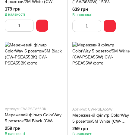
4 розетки/2M White (CW-
(16A/3680W) 150V-
PSEA42W)
210V/230V-280V DS2 White
179 грн
639 грн
(CW-VR16-02D)
В наявності
В наявності
Артикул: CW-PSEA55BK
Артикул: CW-PSEA55W
Мережевий фільтр СolorWay
Мережевий фільтр СolorWay
5 розеток/5M Black (CW-
5 розеток/5M White (CW-
PSEA55BK)
PSEA55W)
259 грн
259 грн
В наявності
В наявності