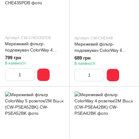
Артикул: CW-CHE435PDB
Артикул: CW-CHE64B
Мережевий фільтр-
Мережевий фільтр-
подовжувач СolorWay 4
подовжувач СolorWay 6
розетки/3USB (2USB-A + 1
розеток/4USB Black 2M (CW-
799 грн
689 грн
TYPE-C) Black 5M (CW-
CHE64B)
В наявності
В наявності
CHE435PDB)