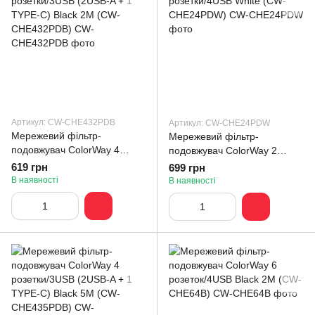
Артикул: CW-CHE432PDB
Артикул: CW-CHE24PDW
Мережевий фільтр-
Мережевий фільтр-
подовжувач СolorWay 4
подовжувач СolorWay 2
розетки/3USB (2USB-A + 1
розетки/4USB White (CW-
619 грн
699 грн
TYPE-C) Black 2M (CW-
CHE24PDW)
В наявності
В наявності
CHE432PDB)