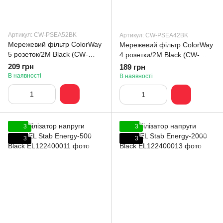
Артикул: CW-PSEA52BK
Артикул: CW-PSEA42BK
Мережевий фільтр СolorWay
Мережевий фільтр СolorWay
5 розеток/2M Black (CW-
4 розетки/2M Black (CW-
PSEA52BK)
PSEA42BK)
209 грн
189 грн
В наявності
В наявності
3
3
3
3