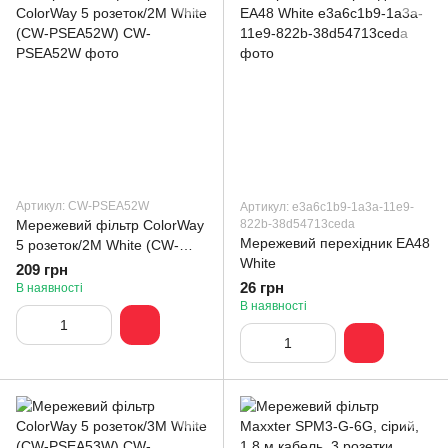
Артикул: CW-PSEA52W
Артикул: e3a6c1b9-1a3a-11e9-
Мережевий фільтр СolorWay
822b-38d54713ceda
Мережевий перехідник EA48
5 розеток/2M White (CW-
White
PSEA52W)
209 грн
26 грн
В наявності
В наявності