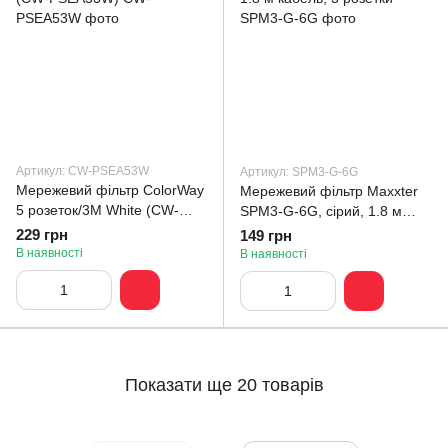
Артикул: CW-PSEA53W
Артикул: SPM3-G-6G
Мережевий фільтр СolorWay
Мережевий фільтр Maxxter
5 розеток/3M White (CW-
SPM3-G-6G, сірий, 1.8 м
PSEA53W)
кабель, 3 розетки
229 грн
149 грн
В наявності
В наявності
Показати ще 20 товарів