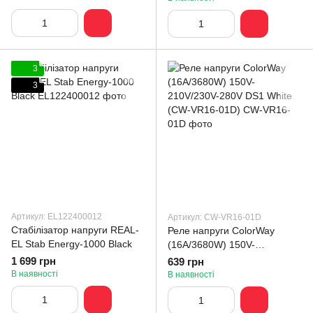
3
3
Артикул: EL122400012
Артикул: CW-VR16-01D
Стабілізатор напруги REAL-
Реле напруги ColorWay
EL Stab Energy-1000 Black
(16A/3680W) 150V-
210V/230V-280V DS1 White
1 699 грн
639 грн
(CW-VR16-01D)
В наявності
В наявності