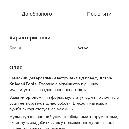
До обраного
Порівняти
Характеристики
Бренд
Active
Опис
Сучасний універсальний інструмент від бренду
Active
Knives&Tools.
Головною відмінністю від інших
мультитулів є співвідношення ціна-якість.
Завдяки ергономічній формі, мультитул відмінно лежить в
руці і не зісковзує під час роботи. В якості матеріалу
руків'я використовується алюміній.
Мультитул оснащений усіма необхідними інструментами,
які можуть знадобитись, як у повсякденному житті, так і
під час відпочинку чи туризму.