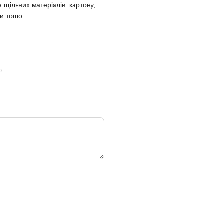
 щільних матеріалів: картону,
ри тощо.
ю