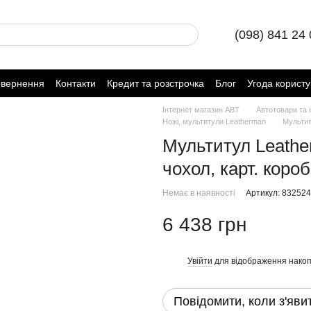
(098) 841 24
овернення
Контакти
Кредит та розстрочка
Блог
Угода корист
Інтернет магазин ABT
Автотовари та 
Ножі, мультитули Leatherman
Мультит
Мультитул Leath
чохол, карт. коро
Немає в наявності
Артикул: 832524
6 438 грн
Увійти
для відображення накоп
%
Повідомити, коли з'яви