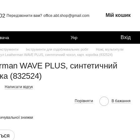
 02
Мій кошик
Передзвонити вам?
office.abt.shop@gmail.com
Вхід
увача
Укр
інструменти
Інструменти для оздоблювальних робіт
Ножі, мультитули
ул Leatherman WAVE PLUS, синтетичний чохол, карт. коробка (832524)
erman WAVE PLUS, синтетичний
бка (832524)
Написати відгук
Порівняти
В бажання
ичувальної знижки
ться