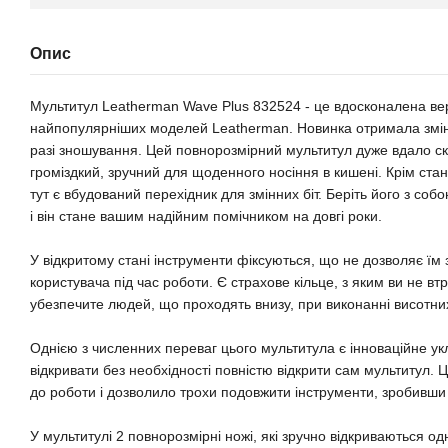
Опис
Мультитул Leatherman Wave Plus 832524 - це вдосконалена верс
найпопулярніших моделей Leatherman. Новинка отримала змінні
разі зношування. Цей повнорозмірний мультитул дуже вдало ск
громіздкий, зручний для щоденного носіння в кишені. Крім ста
тут є вбудований перехідник для змінних біт. Беріть його з соб
і він стане вашим надійним помічником на довгі роки.
У відкритому стані інструменти фіксуються, що не дозволяє їм
користувача під час роботи. Є страхове кільце, з яким ви не вт
убезпечите людей, що проходять внизу, при виконанні висотних
Однією з численних переваг цього мультитула є інноваційне ук
відкривати без необхідності повністю відкрити сам мультитул. 
до роботи і дозволило трохи подовжити інструменти, зробивши
У мультитулі 2 повнорозмірні ножі, які зручно відкриваються о