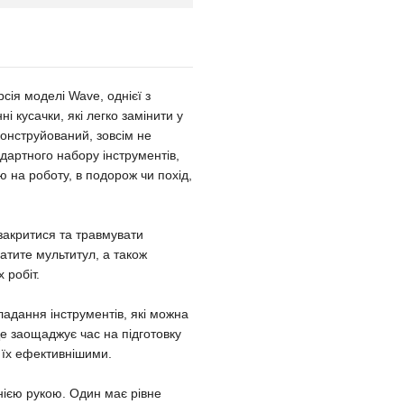
ія моделі Wave, однієї з
 кусачки, які легко замінити у
онструйований, зовсім не
ндартного набору інструментів,
ою на роботу, в подорож чи похід,
 закритися та травмувати
ратите мультитул, а також
 робіт.
ладання інструментів, які можна
Це заощаджує час на підготовку
 їх ефективнішими.
днією рукою. Один має рівне