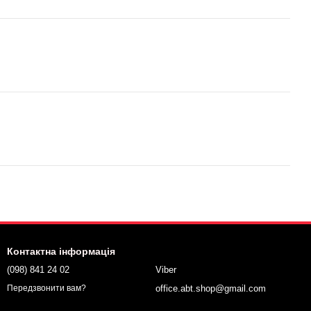
Контактна інформація
(098) 841 24 02
Viber
office.abt.shop@gmail.com
Передзвонити вам?