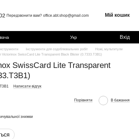
 02
Мій кошик
Передзвонити вам?
office.abt.shop@gmail.com
Вхід
увача
Укр
інструменти
Інструменти для оздоблювальних робіт
Ножі, мультитули
Victorinox SwissCard Lite Transparent Black Blister (0.7333.T3B1)
nox SwissCard Lite Transparent
333.T3B1)
.T3B1
Написати відгук
Порівняти
В бажання
ичувальної знижки
ться