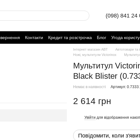
(098) 841 24
овернення
Контакти
Кредит та розстрочка
Блог
Угода корист
Інтернет магазин ABT
Автотовари та 
Ножі, мультитули Victorinox
Мультитул 
Мультитул Victori
Black Blister (0.7
Немає в наявності
Артикул: 0.7333
2 614 грн
Увійти
для відображення накоп
%
Повідомити, коли з'яви