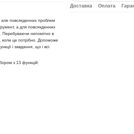
Доставка
Оплата
Гара
, але повсякденних проблем
трумент, а для повсякденних
м. Перебуваючи непомітно в
м, коли це потрібно. Допоможе
кції і завдання, що і всі
бором з 13 функцій: