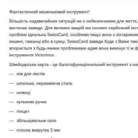
Фантастичний кишеньковий інструмент!
Більшість надзвичайних ситуацій не є небезпечними для життя
вистачає завжди. Для великих аварій ми носимо серйозний інс
проблем ідеальна SwissCard, особливо якщо вона з ліхтарико
кишені, гаманці або в сумці, SwissCard завжди буде з Вами та
впорається з будь-якими проблемами адже вона виконує ті ж фун
інструменти Victorinox.
Швейцарська карта - це багатофункціональний інструмент з на
ніж для листів
шпилька, нержавіюча сталь
ножиці
кулькова ручка
пінцет
збільшувальне скло
плоска викрутка 3 мм