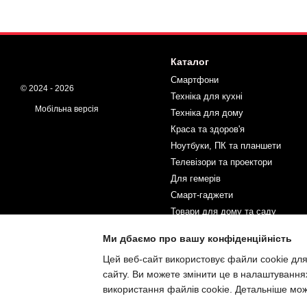
Каталог
Смартфони
© 2024 - 2026
Техніка для кухні
Мобільна версія
Техніка для дому
Краса та здоров'я
Ноутбуки, ПК та планшети
Телевізори та проектори
Для гемерів
Смарт-гаджети
Товари для дому та саду
Спорт і туризм
Ми дбаємо про вашу конфіденційність
Товари для дітей
Цей веб-сайт використовує файли cookie для
Автотовари та інструменти
сайту. Ви можете змінити це в налаштування
Інтернет-магазин створений з
Хорошоп
використання файлів cookie. Детальніше мо