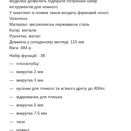
моделей дозволить підібрати потрібний набір
інструментів для кожного.
У комплект із ножем також входить фірмовий чохол
Victorinox.
Матеріал: високоякісна нержавіюча сталь
Колір: металік
Рукоятка: метал
Довжина у складеному вигляді: 115 мм
Вага: 484 р.
Набір функцій - 38 :
плоскогубці
викрутка 2 мм
викрутка 3 мм
кусачки для тонкого та м'якого дроту до 40Hrc
відкривачка для пляшок
викрутка 5 мм
викрутка 7,5 мм
лезо
ножиці