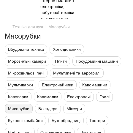
Техніка для кухні
Мясорубки
Мясорубки
Вбудована техніка
Холодильники
Морозильні камери
Плити
Посудомийні машини
Мікрохвильові печі
Мультипечі та аерогрилі
Мультиварки
Електрочайники
Кавомашини
Кавоварки
Кавомолки
Електропечі
Грилі
Мясорубки
Блендери
Міксери
Кухонні комбайни
Бутербродниці
Тостери
Вафельниці
Соковижималки
Ломтерізки