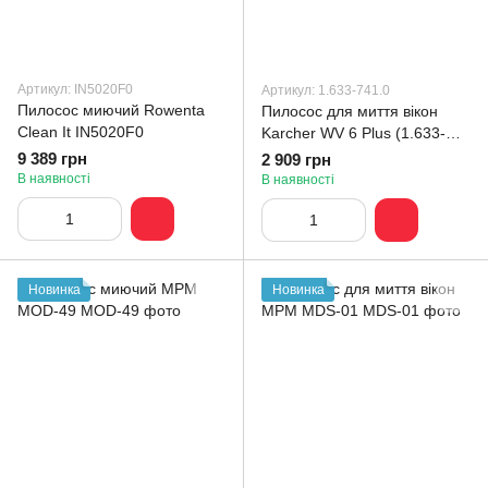
Артикул: IN5020F0
Артикул: 1.633-741.0
Пилосос миючий Rowenta
Пилосос для миття вікон
Clean It IN5020F0
Karcher WV 6 Plus (1.633-
741.0)
9 389 грн
2 909 грн
В наявності
В наявності
Новинка
Новинка