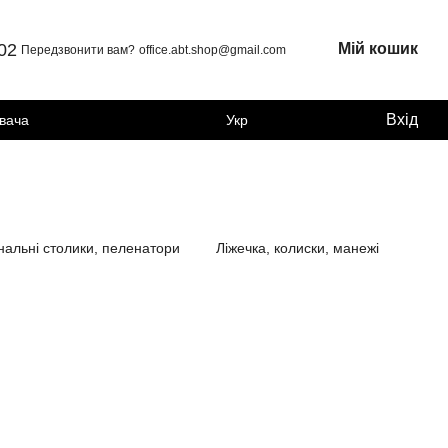
 02
Мій кошик
Передзвонити вам?
office.abt.shop@gmail.com
Вхід
увача
Укр
нальні столики, пеленатори
Ліжечка, колиски, манежі