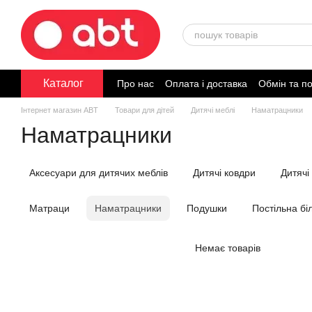
Перейти до основного контенту
Каталог
Про нас
Оплата і доставка
Обмін та п
Договір публічної оферти
Інтернет магазин ABT
Товари для дітей
Дитячі меблі
Наматрацники
Наматрацники
Аксесуари для дитячих меблів
Дитячі ковдри
Дитячі 
Матраци
Наматрацники
Подушки
Постільна бі
Немає товарів