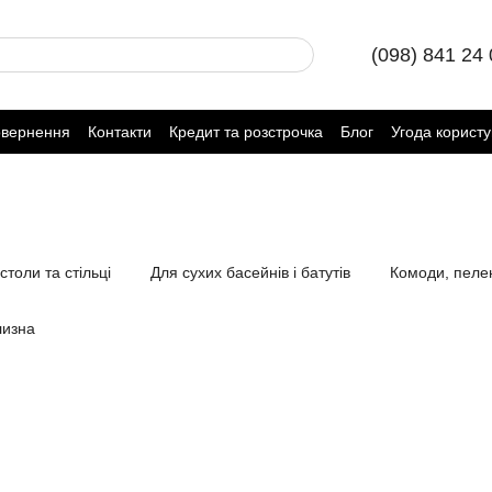
(098) 841 24
овернення
Контакти
Кредит та розстрочка
Блог
Угода корист
столи та стільці
Для сухих басейнів і батутів
Комоди, пеле
лизна