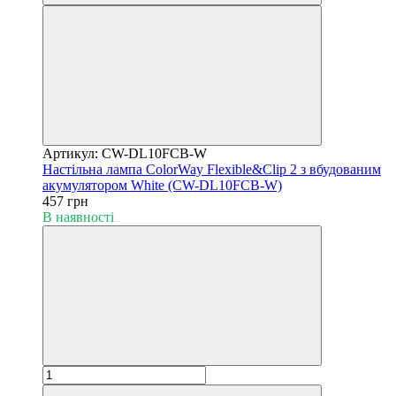
Артикул: CW-DL10FCB-W
Настільна лампа ColorWay Flexible&Clip 2 з вбудованим
акумулятором White (CW-DL10FCB-W)
457 грн
В наявності