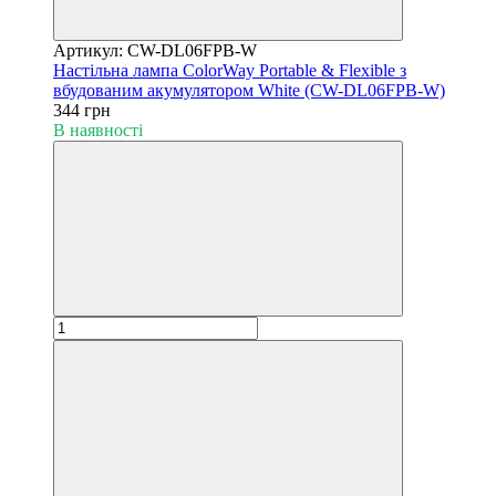
Артикул: CW-DL06FPB-W
Настільна лампа ColorWay Portable & Flexible з
вбудованим акумулятором White (CW-DL06FPB-W)
344 грн
В наявності