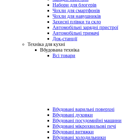
Набори для блогерів
Чохли для смартфонів
Чохли для навушників
Захисні плівки та скло
Автомобільні зарядні пристрої
Автомобільні тримачі
Док-станції
Техніка для кухні
Вбудована техніка
Всі товари
Вбудовані варильні поверхні
Вбудовані духовки
Вбудовані посудомийні машини
Вбудовані мікрохвильові печі
Вбудовані витяжки
Вбудовані холодильники