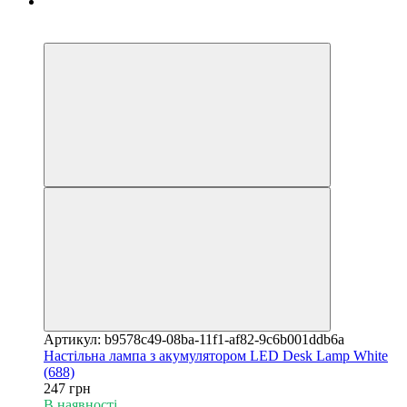
3
3
Артикул: b9578c49-08ba-11f1-af82-9c6b001ddb6a
Настільна лампа з акумулятором LED Desk Lamp White
(688)
247 грн
В наявності