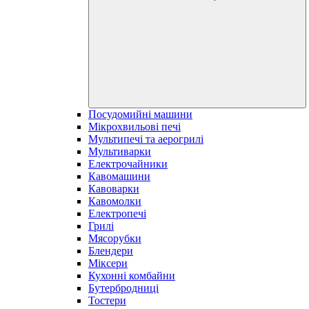
Посудомийні машини
Мікрохвильові печі
Мультипечі та аерогрилі
Мультиварки
Електрочайники
Кавомашини
Кавоварки
Кавомолки
Електропечі
Грилі
Мясорубки
Блендери
Міксери
Кухонні комбайни
Бутербродниці
Тостери