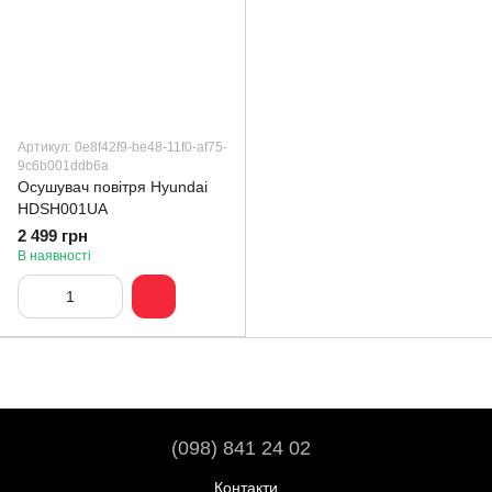
Артикул: 0e8f42f9-be48-11f0-af75-
9c6b001ddb6a
Осушувач повітря Hyundai
HDSH001UA
2 499 грн
В наявності
(098) 841 24 02
Контакти