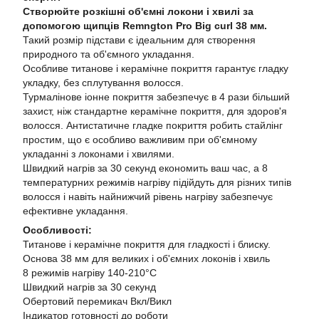
Створюйте розкішні об'ємні локони і хвилі за
допомогою щипців Remngton Pro Big curl 38 мм.
Такий розмір підстави є ідеальним для створення
природного та об'ємного укладання.
Особливе титанове і керамічне покриття гарантує гладку
укладку, без сплутування волосся.
Турмалінове іонне покриття забезпечує в 4 рази більший
захист, ніж стандартне керамічне покриття, для здоров'я
волосся. Антистатичне гладке покриття робить стайлінг
простим, що є особливо важливим при об'ємному
укладанні з локонами і хвилями.
Швидкий нагрів за 30 секунд економить ваш час, а 8
температурних режимів нагріву підійдуть для різних типів
волосся і навіть найнижчий рівень нагріву забезпечує
ефективне укладання.
Особливості:
Титанове і керамічне покриття для гладкості і блиску.
Основа 38 мм для великих і об'ємних локонів і хвиль
8 режимів нагріву 140-210°C
Швидкий нагрів за 30 секунд
Обертовий перемикач Вкл/Викл
Індикатор готовності до роботи