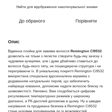
Увійти
для відображення накопичувальної знижки
%
До обраного
Порівняти
Опис
Відмінна плойка для завивки волосся
Remington CІ9532
дозволить не тільки з легкістю створити будь-яку зачіску з
чудовими кучерями, але і дуже дбайливо ставиться до
волосся будь-якого типу, не пошкоджуючи структури і не
перегріваючи їх. В унікальному покритті Remington Ci9532
використана спеціальна вдосконалена кераміка з
додаванням натуральних перлів, що забезпечить
найкраще ковзання, допоможе надати волоссю блиску та
шовковистості. Напевно, Вам сподобається цифрове
регулювання температурних режимів у широкому
діапазоні, а РК-дисплей допоможе в цьому. Ну а швидке
нагрівання та продумана безпека в Remington Ci9532
стане чудовим доповненням до їх можливостей.