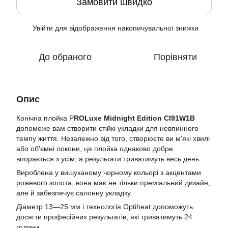
Замовити швидко
Увійти
для відображення накопичувальної знижки
%
До обраного
Порівняти
Опис
Конічна плойка P
ROLuxe Midnight Edition CI91W1B
допоможе вам створити стійкі укладки для невпинного
темпу життя. Незалежно від того, створюєте ви м'які хвилі
або об'ємні локони, ця плойка однаково добре
впорається з усім, а результати триватимуть весь день.
Вироблена у вишуканому чорному кольорі з акцентами
рожевого золота, вона має не тільки преміальний дизайн,
але й забезпечує салонну укладку.
Діаметр 13—25 мм і технологія Optiheat допоможуть
досягти професійних результатів, які триватимуть 24
години.