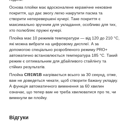
Основа плойки має вдосконалене керамічне нековзне
покриття, що дає змогу легко накрутити пасма та
створити неперевершені кучері. Таке покриття є
максимально зручним для укладання, особливо для тих,
хто полюбляє пружні кучері.
Плойка має 10 режимів температури — від 120 до 210 °C,
які можна вибрати на цифровому дисплеї. А за
допомогою спеціально розробленого режиму PRO+
автоматично встановлюється температура 185 °C. Такий
режим є оптимальним для дбайливого стайлінгу та
стійких результатів.
Плойка
CI91W1B
нагрівається всього за 30 секунд, отже,
вам не доведеться чекати, щоб створити бажану укладку.
А функція автоматичного вимкнення за 60 хвилин
означає, що тепер вам не треба хвилюватися про те, чи
вимкнули ви плойку.
Відгуки