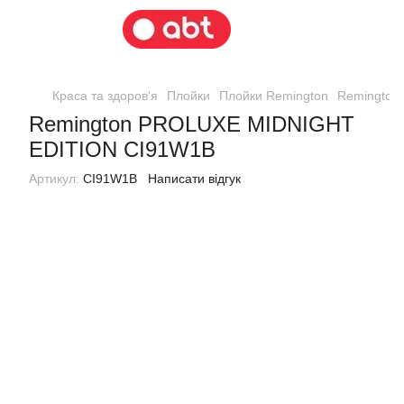
Краса та здоров'я
Плойки
Плойки Remington
Remington
Remington PROLUXE MIDNIGHT
EDITION CI91W1B
Артикул:
CI91W1B
Написати відгук