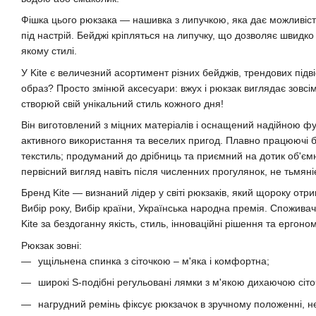
Фішка цього рюкзака — нашивка з липучкою, яка дає можливіст
під настрій. Бейджі кріпляться на липучку, що дозволяє швидко
якому стилі.
У Kite є величезний асортимент різних бейджів, трендових підві
образ? Просто змінюй аксесуари: вжух і рюкзак виглядає зовсі
створюй свій унікальний стиль кожного дня!
Він виготовлений з міцних матеріалів і оснащений надійною фу
активного використання та веселих пригод. Плавно працюючі б
текстиль; продуманий до дрібниць та приємний на дотик об'ємн
первісний вигляд навіть після численних прогулянок, не тьмяні
Бренд Kite — визнаний лідер у світі рюкзаків, який щороку отр
Вибір року, Вибір країни, Українська народна премія. Спожива
Kite за бездоганну якість, стиль, інноваційні рішення та ергоно
Рюкзак зовні:
ущільнена спинка з сіточкою – м'яка і комфортна;
широкі S-подібні регульовані лямки з м'якою дихаючою сіт
нагрудний ремінь фіксує рюкзачок в зручному положенні, н