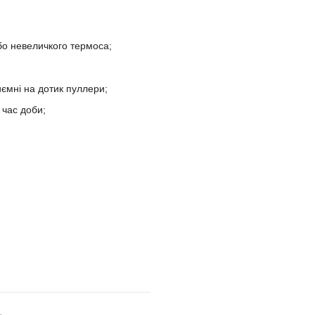
або невеличкого термоса;
иємні на дотик пуллери;
 час доби;