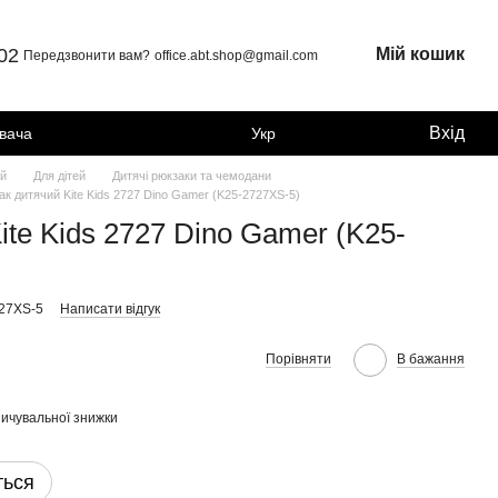
 02
Мій кошик
Передзвонити вам?
office.abt.shop@gmail.com
Вхід
увача
Укр
ей
Для дітей
Дитячі рюкзаки та чемодани
ак дитячий Kite Kids 2727 Dino Gamer (K25-2727XS-5)
te Kids 2727 Dino Gamer (K25-
727XS-5
Написати відгук
Порівняти
В бажання
ичувальної знижки
ться