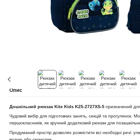
Опис
Дошкільний рюкзак Kite Kids K25-2727XS-5
призначений для д
Чудовий вибір для підготовчих занять, секцій та прогулянок. М
першокласників, як зручний додатковий рюкзак для позашкільн
Продуманий простір дозволяє розмістити всі необхідні речі: ул
водою або смаколик.