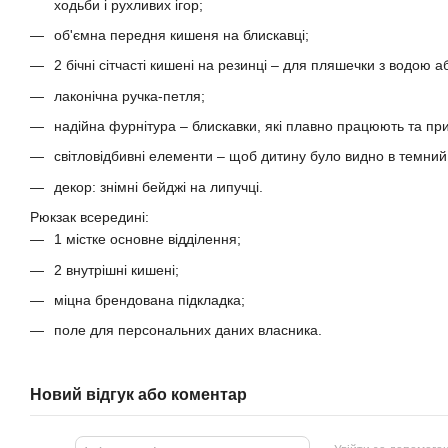
ходьби і рухливих ігор;
об'ємна передня кишеня на блискавці;
2 бічні сітчасті кишені на резинці – для пляшечки з водою 
лаконічна ручка-петля;
надійна фурнітура – блискавки, які плавно працюють та пр
світловідбивні елементи – щоб дитину було видно в темний
декор: знімні бейджі на липучці.
Рюкзак всередині:
1 містке основне відділення;
2 внутрішні кишені;
міцна брендована підкладка;
поле для персональних даних власника.
Новий відгук або коментар