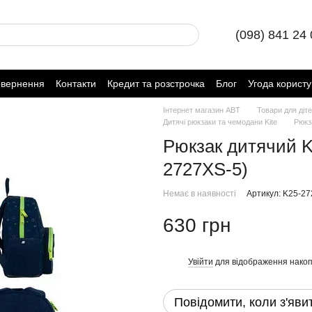
(098) 841 24
овернення
Контакти
Кредит та розстрочка
Блог
Угода корист
Інтернет магазин ABT
Товари для діт
Дитячі рюкзаки та чемодани Kite
Рюкз
Рюкзак дитячий Ki
2727XS-5)
Немає в наявності
Артикул: K25-2
630 грн
Увійти
для відображення накоп
%
Повідомити, коли з'яви