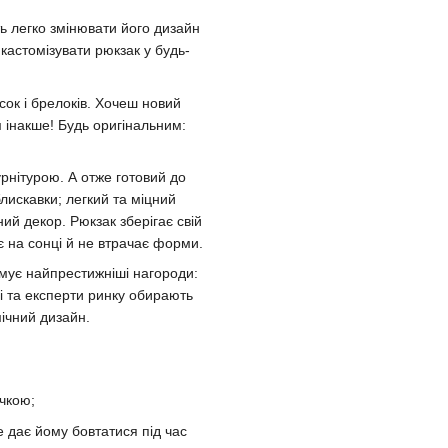
ь легко змінювати його дизайн
 кастомізувати рюкзак у будь-
сок і брелоків. Хочеш новий
м інакше! Будь оригінальним:
рнітурою. А отже готовий до
лискавки; легкий та міцний
ий декор. Рюкзак зберігає свій
є на сонці й не втрачає форми.
имує найпрестижніші нагороди:
чі та експерти ринку обирають
мічний дизайн.
очкою;
е дає йому бовтатися під час