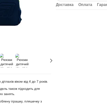
Доставка
Оплата
Гара
ітлахів віком від 4 до 7 років.
одель також підходить для
их занять.
юблену іграшку, пляшечку з