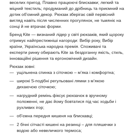
веселих пригод. Плавно працюючі блискавки; легкий та
міцний текстиль; продуманий до дрібниць та приємний на
дотик об'ємний декор. Рюкзак зберігає свій первісний
вигляд навіть після численних прогулянок, не тьмяніє на
сонці й не втрачає форми.
Бренд Kite — визнаний лідер у світі рюкзаків, який щороку
отримує найпрестижніші нагороди: Вибір року, Вибір
країни, Українська народна премія. Споживачі та
експерти ринку обирають Kite за бездоганну якість, стиль,
інноваційні рішення та ергономічний дизайн.
Рюкзак зовні:
ущільнена спинка з сіточкою – м'яка і комфортна;
широкі S-подібні регульовані лямки з м'якою
дихаючою сіточкою;
нагрудний ремінь фіксує рюкзачок в зручному
положенні, не дає йому бовтатися під час ходьби і
рухливих ігор;
об'ємна передня кишеня на блискавці;
2 бічні сітчасті кишені на резинці – для пляшечки з
водою або невеличкого термоса;