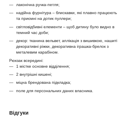
лаконічна ручка-петля;
надійна фурнітура – блискавки, які плавно працюють
та приємні на дотик пуллери;
світловідбивні елементи – щоб дитину було видно в
темний час доби;
декор: тканина вельвет, аплікація з вишивкою, нашиті
декоративні ріжки, декоративна іграшка-брелок з
металевим карабіном.
Рюкзак всередині:
1 містке основне відділення;
2 внутрішні кишені;
міцна брендована підкладка;
поле для персональних даних власника.
Відгуки