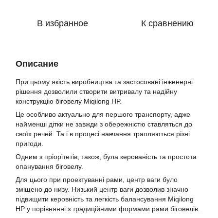
В избранное
К сравнению
Описание
При цьому якість виробництва та застосовані інженерні
рішення дозволили створити витривалу та надійну
конструкцію біговелу Miqilong HP.
Це особливо актуально для першого транспорту, адже
найменші дітки не завжди з обережністю ставляться до
своїх речей. Та і в процесі навчання трапляються різні
пригоди.
Одним з пріорітетів, також, була керованість та простота
опанування біговелу.
Для цього при проектуванні рами, центр ваги було
зміщено до низу. Низький центр ваги дозволив значно
підвищити керовність та легкість балансування Miqilong
HP у порівнянні з традиційними формами рами біговелів.