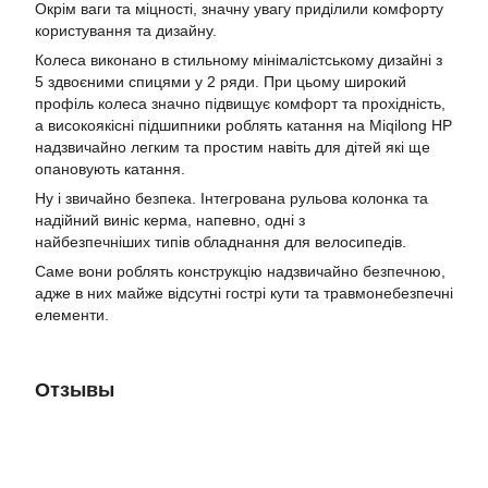
Окрім ваги та міцності, значну увагу приділили комфорту
користування та дизайну.
Колеса виконано в стильному мінімалістському дизайні з
5 здвоєними спицями у 2 ряди. При цьому широкий
профіль колеса значно підвищує комфорт та прохідність,
а високоякісні підшипники роблять катання на Miqilong HP
надзвичайно легким та простим навіть для дітей які ще
опановують катання.
Ну і звичайно безпека. Інтегрована рульова колонка та
надійний виніс керма, напевно, одні з
найбезпечніших типів обладнання для велосипедів.
Саме вони роблять конструкцію надзвичайно безпечною,
адже в них майже відсутні гострі кути та травмонебезпечні
елементи.
Отзывы