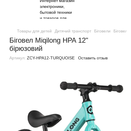
Товары для детей
Дитячий транспорт
Біговели
Біговели 
Біговел Miqilong HPA 12"
бірюзовий
Артикул:
ZCY-HPA12-TURQUOISE
Оставить отзыв