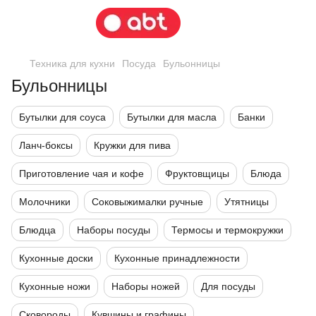
Техника для кухни
Посуда
Бульонницы
Бульонницы
Бутылки для соуса
Бутылки для масла
Банки
Ланч-боксы
Кружки для пива
Приготовление чая и кофе
Фруктовщицы
Блюда
Молочники
Соковыжималки ручные
Утятницы
Блюдца
Наборы посуды
Термосы и термокружки
Кухонные доски
Кухонные принадлежности
Кухонные ножи
Наборы ножей
Для посуды
Сковороды
Кувшины и графины