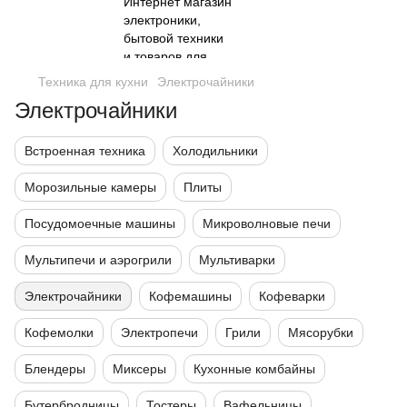
Техника для кухни
Электрочайники
Электрочайники
Встроенная техника
Холодильники
Морозильные камеры
Плиты
Посудомоечные машины
Микроволновые печи
Мультипечи и аэрогрили
Мультиварки
Электрочайники
Кофемашины
Кофеварки
Кофемолки
Электропечи
Грили
Мясорубки
Блендеры
Миксеры
Кухонные комбайны
Бутербродницы
Тостеры
Вафельницы