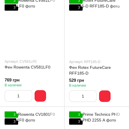
3
3
3
3
Артикул: CV581LF0
Артикул: RFF185-D
Фен Rowenta CV581LF0
Фен Rotex FutureCare
RFF185-D
769 грн
529 грн
В наличии
В наличии
3
3
3
3