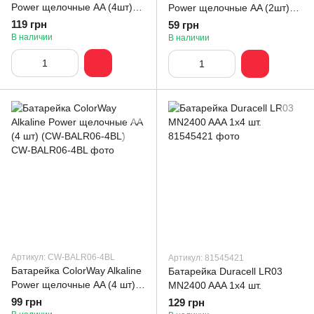
Power щелочные AA (4шт)
Power щелочные AA (2шт)
blister (CW-BALR06-4BL)
blister (CW-BALR06-2BL)
119 грн
59 грн
В наличии
В наличии
Артикул: CW-BALR06-4BL
Артикул: 81545421
Батарейка СolorWay Alkaline
Батарейка Duracell LR03
Power щелочные AA (4 шт)
MN2400 AAA 1х4 шт.
(CW-BALR06-4BL)
99 грн
129 грн