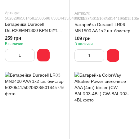
Артикул:
Артикул:
5020280/5014581/5005987/5014435/6409611
5020528/5015103/5014419/5015105
Батарейка Duracell
Батарейка Duracell LR06
D/LR20/MN1300 KPN 02*10
MN1500 AA 1x2 шт. блистер
блистер
259 грн
109 грн
В наличии
В наличии