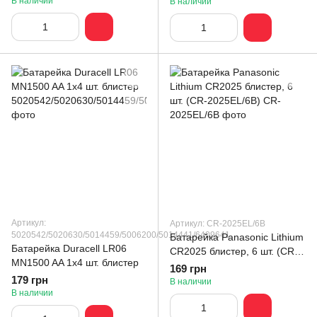
В наличии
В наличии
Артикул:
Артикул: CR-2025EL/6B
5020542/5020630/5014459/5006200/5014441/6409641
Батарейка Panasonic Lithium
Батарейка Duracell LR06
CR2025 блистер, 6 шт. (CR-
MN1500 AA 1x4 шт. блистер
2025EL/6B)
169 грн
179 грн
В наличии
В наличии