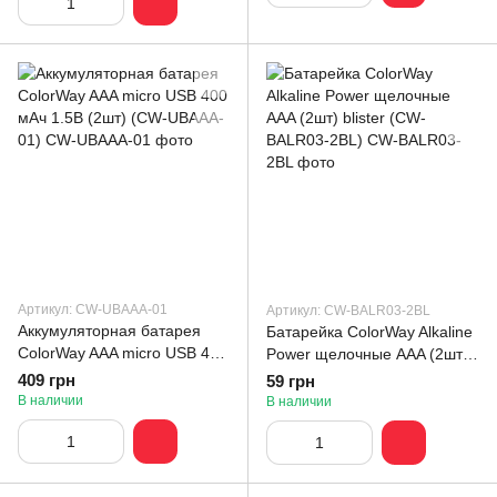
Артикул: CW-UBAAA-01
Артикул: CW-BALR03-2BL
Аккумуляторная батарея
Батарейка СolorWay Alkaline
ColorWay AAA micro USB 400
Power щелочные AAA (2шт)
мАч 1.5В (2шт) (CW-UBAAA-
blister (CW-BALR03-2BL)
409 грн
59 грн
01)
В наличии
В наличии