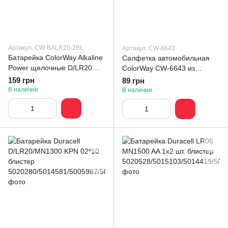
Артикул: CW-BALR20-2BL
Артикул: CW-6643
Батарейка СolorWay Alkaline
Салфетка автомобильная
Power щелочные D/LR20
ColorWay CW-6643 из
(2шт) blister (CW-BALR20-
синтетической замши в тубе
159 грн
89 грн
2BL)
(66х43см)
В наличии
В наличии