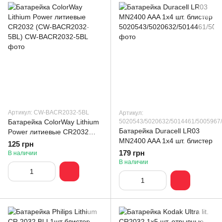
Артикул: CW-BACR2032-5BL
Артикул:
Батарейка СolorWay Lithium
5020543/5020632/5014461/5005967
Батарейка Duracell LR03
Power литиевые CR2032
MN2400 AAA 1x4 шт. блистер
(CW-BACR2032-5BL)
125 грн
179 грн
В наличии
В наличии