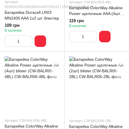
Артикул:
Артикул: CW-BALR03-4BL
5020541/5020628/5014457/5010171/5014440/6409628
Батарейка СolorWay Alkaline
Батарейка Duracell LR03
Power щелочные AAA (4шт)
MN2400 AAA 1х2 шт. блистер
blister (CW-BALR03-4BL)
119 грн
109 грн
В наличии
В наличии
Артикул: CW-BALR06-4BL
Артикул: CW-BALR06-2BL
Батарейка СolorWay Alkaline
Батарейка СolorWay Alkaline