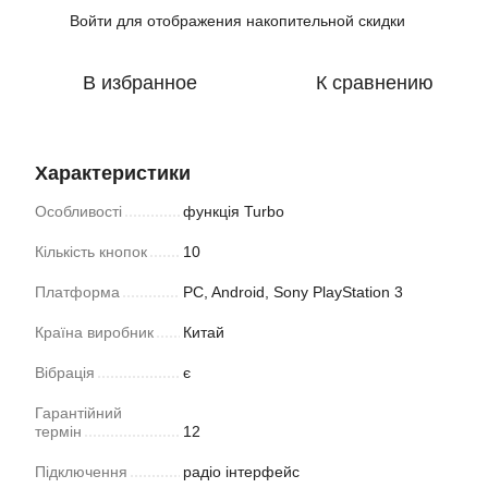
Войти
для отображения накопительной скидки
%
В избранное
К сравнению
Характеристики
Особливості
функція Turbo
Кількість кнопок
10
Платформа
PC, Android, Sony PlayStation 3
Країна виробник
Китай
Вібрація
є
Гарантійний
термін
12
Підключення
радіо інтерфейс