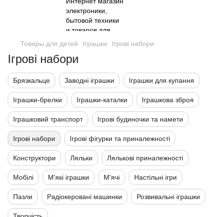
Товары для детей
Іграшки
Ігрові набори
Ігрові набори
Брязкальце
Заводні іграшки
Іграшки для купання
Іграшки-брелки
Іграшки-каталки
Іграшкова зброя
Іграшковий транспорт
Ігрові будиночки та намети
Ігрові набори
Ігрові фігурки та приналежності
Конструктори
Ляльки
Лялькові приналежності
Мобілі
М'які іграшки
М'ячі
Настільні ігри
Пазли
Радіокеровані машинки
Розвивальні іграшки
Творчість