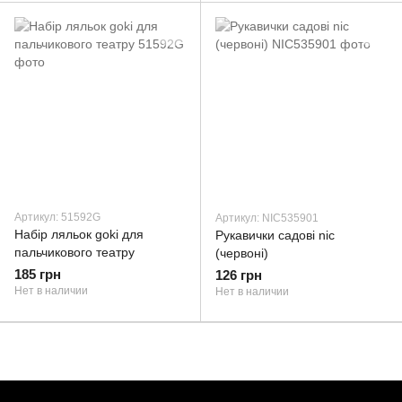
Артикул: 51592G
Артикул: NIC535901
Набір ляльок goki для
Рукавички садові nic
пальчикового театру
(червоні)
185 грн
126 грн
Нет в наличии
Нет в наличии