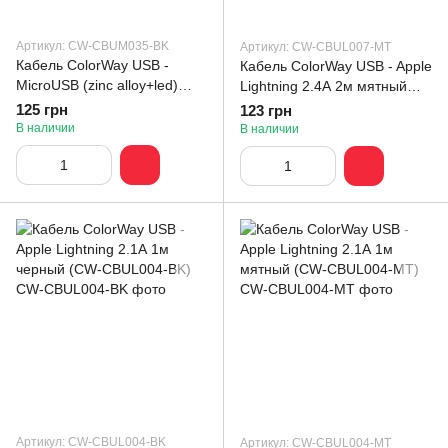
Артикул: CW-CBUM035-BK
Артикул: CW-CBUL007-MT
Кабель ColorWay USB -
Кабель ColorWay USB - Apple
MicroUSB (zinc alloy+led)
Lightning 2.4А 2м мятный
2.4А 1м черный (CW-
(CW-CBUL007-MT)
125 грн
123 грн
CBUM035-BK)
В наличии
В наличии
Артикул: CW-CBUL004-BK
Артикул: CW-CBUL004-MT