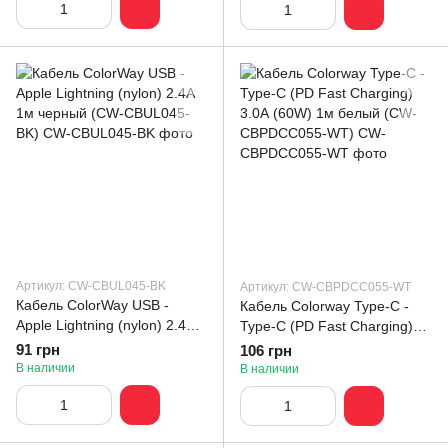
Артикул: CW-CBUL045-BK
Артикул: CW-CBPDCC055-WT
Кабель ColorWay USB -
Кабель Colorway Type-C -
Apple Lightning (nylon) 2.4A
Type-C (PD Fast Charging)
1м черный (CW-CBUL045-
3.0А (60W) 1м белый (CW-
91 грн
106 грн
BK)
CBPDCC055-WT)
В наличии
В наличии