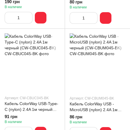
Charging 100W) 5.0А 1м
черный (CW-CBUL024-BK)
190 грн
80 грн
белый (CW-CBPDCC058-
В наличии
В наличии
WT)
Артикул: CW-CBUC045-BK
Артикул: CW-CBUM045-BK
Кабель ColorWay USB-Type-
Кабель ColorWay USB -
C (nylon) 2.4A 1м черный
MicroUSB (nylon) 2.4A 1м
(CW-CBUC045-BK)
черный (CW-CBUM045-BK)
91 грн
86 грн
В наличии
В наличии