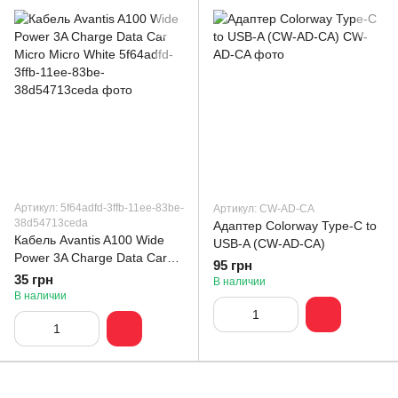
Артикул: 5f64adfd-3ffb-11ee-83be-
Артикул: CW-AD-CA
38d54713ceda
Адаптер Colorway Type-C to
Кабель Avantis A100 Wide
USB-A (CW-AD-CA)
Power 3A Charge Data Car
95 грн
Micro Micro White
35 грн
В наличии
В наличии