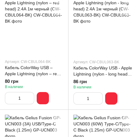
Артикул: CW-CBUL064-BK
Артикул: CW-CBUL063-BK
Кабель ColorWay USB –
Кабель ColorWay USB - Apple
Apple Lightning (nylon – red
Lightning (nylon - long head)
head) 2.4А 1м черный (CW-
2.4А 1м черный (CW-
80 грн
86 грн
CBUL064-BK)
CBUL063-BK)
В наличии
В наличии