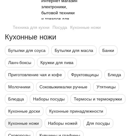
Техника для кухни
Посуда
Кухонные ножи
Кухонные ножи
Бутылки для соуса
Бутылки для масла
Банки
Ланч-боксы
Кружки для пива
Приготовление чая и кофе
Фруктовщицы
Блюда
Молочники
Соковыжималки ручные
Утятницы
Блюдца
Наборы посуды
Термосы и термокружки
Кухонные доски
Кухонные принадлежности
Кухонные ножи
Наборы ножей
Для посуды
Сковороды
Кувшины и графины