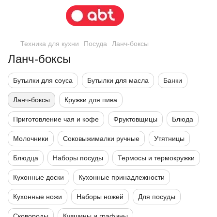
Техника для кухни
Посуда
Ланч-боксы
Ланч-боксы
Бутылки для соуса
Бутылки для масла
Банки
Ланч-боксы
Кружки для пива
Приготовление чая и кофе
Фруктовщицы
Блюда
Молочники
Соковыжималки ручные
Утятницы
Блюдца
Наборы посуды
Термосы и термокружки
Кухонные доски
Кухонные принадлежности
Кухонные ножи
Наборы ножей
Для посуды
Сковороды
Кувшины и графины