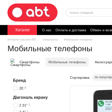
Перейти к основному контенту
Каталог
О нас
Оплата и доставка
Обмен и воз
Договор публичной оферты
Интернет магазин ABT
Смартфоны
Мобильные телефоны
Мобильные телефоны
Смартфоны
Мобильные телефоны
Аксессуар
по популяр
Сортировка:
Бренд
6
2E
Діагональ екрану
1
2.31"
1