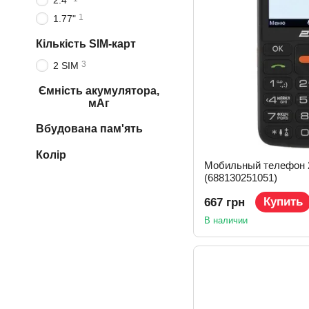
2.4"
1
1.77"
Кількість SIM-карт
3
2 SIM
Ємність акумулятора,
мАг
Вбудована пам'ять
Колір
Мобильный телефон 
(688130251051)
Купить
667 грн
В наличии