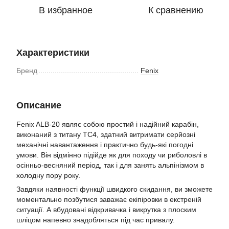
В избранное
К сравнению
Характеристики
Бренд
Fenix
Описание
Fenix ALB-20 являє собою простий і надійний карабін,
виконаний з титану TC4, здатний витримати серйозні
механічні навантаження і практично будь-які погодні
умови. Він відмінно підійде як для походу чи риболовлі в
осінньо-весняний період, так і для занять альпінізмом в
холодну пору року.
Завдяки наявності функції швидкого скидання, ви зможете
моментально позбутися заважає екіпіровки в екстреній
ситуації. А вбудовані відкривачка і викрутка з плоским
шліцом напевно знадобляться під час привалу.