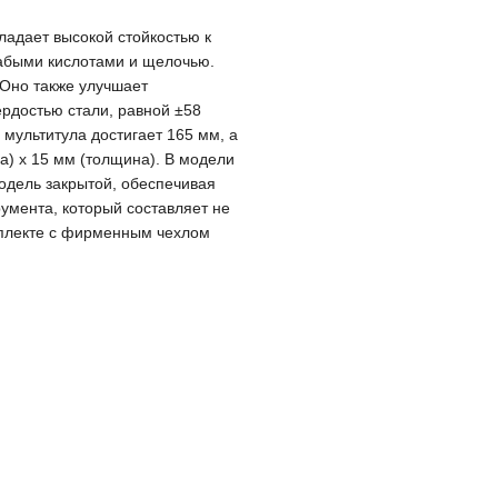
ладает высокой стойкостью к
слабыми кислотами и щелочью.
 Оно также улучшает
ердостью стали, равной ±58
 мультитула достигает 165 мм, а
а) х 15 мм (толщина). В модели
дель закрытой, обеспечивая
румента, который составляет не
омплекте с фирменным чехлом