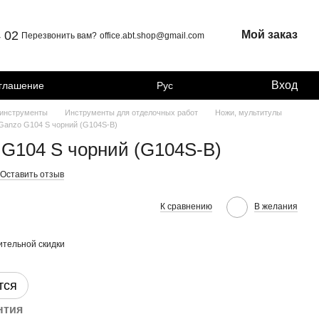
4 02
Мой заказ
Перезвонить вам?
office.abt.shop@gmail.com
Вход
оглашение
Рус
 инструменты
Инструменты для отделочных работ
Ножи, мультитулы
Ganzo G104 S чорний (G104S-B)
 G104 S чорний (G104S-B)
Оставить отзыв
К сравнению
В желания
тельной скидки
тся
нтия