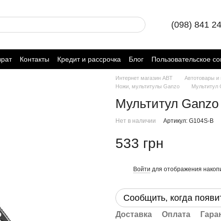
(098) 841 2
врат
Контакты
Кредит и рассрочка
Блог
Пользовательское с
Интернет магазин ABT
Автотовары и
Ножи, мультитулы Ganzo
Мультитул 
Мультитул Ganzo
Нет в наличии
Артикул: G104S-B
533 грн
Войти
для отображения накопи
%
Сообщить, когда появи
Доставка
Оплата
Гара