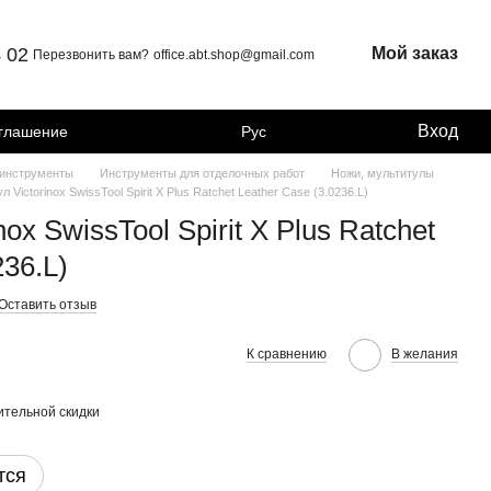
4 02
Мой заказ
Перезвонить вам?
office.abt.shop@gmail.com
Вход
оглашение
Рус
 инструменты
Инструменты для отделочных работ
Ножи, мультитулы
л Victorinox SwissTool Spirit X Plus Ratchet Leather Case (3.0236.L)
ox SwissTool Spirit X Plus Ratchet
236.L)
Оставить отзыв
К сравнению
В желания
тельной скидки
тся