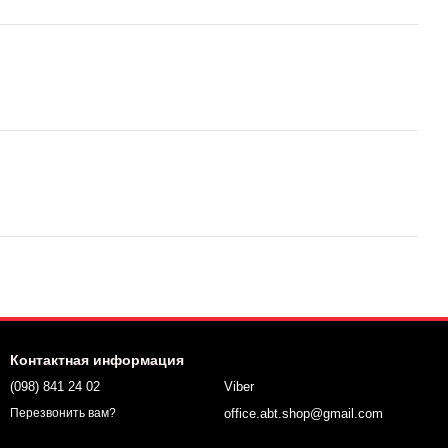
Контактная информация
(098) 841 24 02
Viber
office.abt.shop@gmail.com
Перезвонить вам?