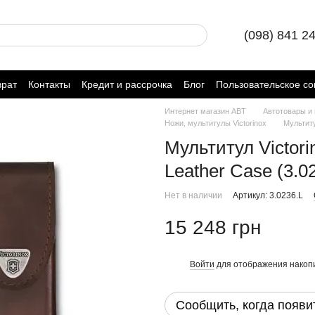
(098) 841 2
врат
Контакты
Кредит и рассрочка
Блог
Пользовательское с
Интернет магазин ABT
Автотовары и
Ножи, мультитулы Victorinox
Мультиту
Мультитул Victorin
Leather Case (3.0
Нет в наличии
Артикул: 3.0236.L
15 248 грн
Войти
для отображения накопи
%
Сообщить, когда появи