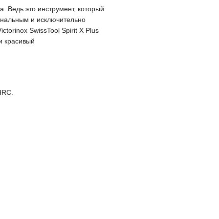
. Ведь это инструмент, который
ональным и исключительно
orinox SwissTool Spirit X Plus
и красивый
HRC.