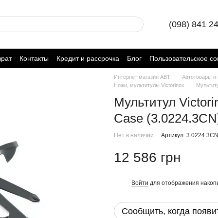
(098) 841 2
врат
Контакты
Кредит и рассрочка
Блог
Пользовательское с
Интернет магазин ABT
Автотовары и
Ножи, мультитулы Victorinox
Мультиту
Мультитул Victori
Case (3.0224.3CN
Нет в наличии
Артикул: 3.0224.3C
12 586 грн
Войти
для отображения накопи
%
Сообщить, когда появи