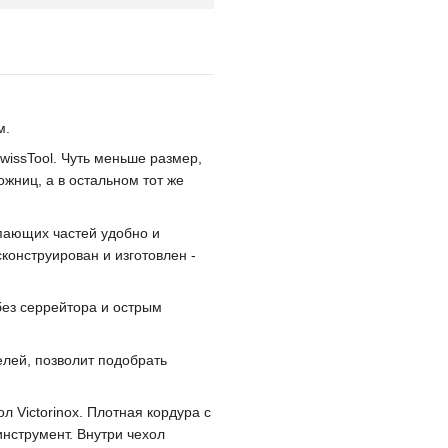
м.
issTool. Чуть меньше размер,
ожниц, а в остальном тот же
упающих частей удобно и
сконструирован и изготовлен -
без серрейтора и острым
лей, позволит подобрать
 Victorinox. Плотная кордура с
нструмент. Внутри чехол