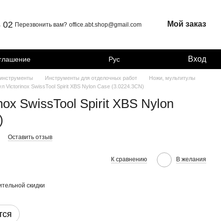
4 02
Мой заказ
Перезвонить вам?
office.abt.shop@gmail.com
Вход
оглашение
Рус
 инструменты
Инструменты для отделочных работ
Ножи, мультитулы
л Victorinox SwissTool Spirit XBS Nylon Case (3.0224.3CN)
nox SwissTool Spirit XBS Nylon
)
N
Оставить отзыв
К сравнению
В желания
тельной скидки
тся