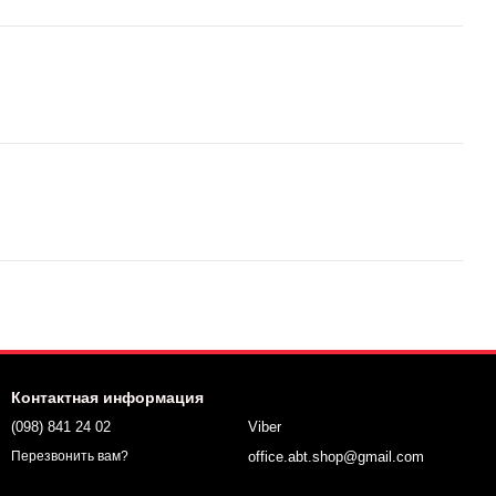
Контактная информация
(098) 841 24 02
Viber
office.abt.shop@gmail.com
Перезвонить вам?