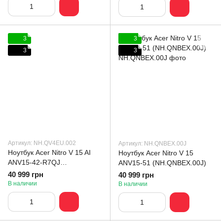
3
3
3
3
Артикул: NH.QV4EU.002
Артикул: NH.QNBEX.00J
Ноутбук Acer Nitro V 15 AI
Ноутбук Acer Nitro V 15
ANV15-42-R7QJ
ANV15-51 (NH.QNBEX.00J)
(NH.QV4EU.002)
40 999 грн
40 999 грн
В наличии
В наличии