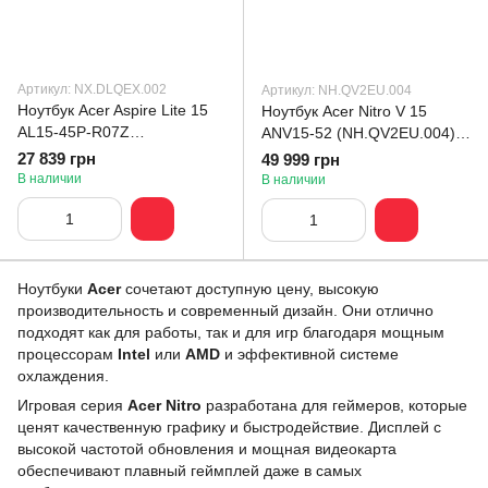
Артикул: NX.DLQEX.002
Артикул: NH.QV2EU.004
Ноутбук Acer Aspire Lite 15
Ноутбук Acer Nitro V 15
AL15-45P-R07Z
ANV15-52 (NH.QV2EU.004)
(NX.DLQEX.002)
Sidian Black
27 839 грн
49 999 грн
В наличии
В наличии
Ноутбуки
Acer
сочетают доступную цену, высокую
производительность и современный дизайн. Они отлично
подходят как для работы, так и для игр благодаря мощным
процессорам
Intel
или
AMD
и эффективной системе
охлаждения.
Игровая серия
Acer Nitro
разработана для геймеров, которые
ценят качественную графику и быстродействие. Дисплей с
высокой частотой обновления и мощная видеокарта
обеспечивают плавный геймплей даже в самых