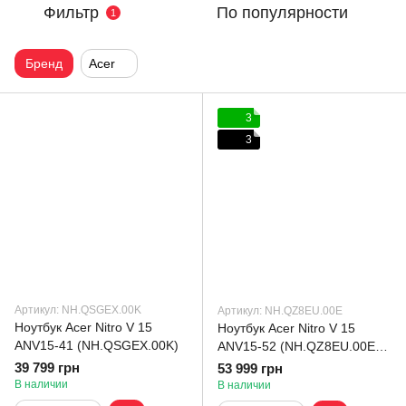
Фильтр
По популярности
1
Бренд
Acer
3
3
Артикул: NH.QSGEX.00K
Артикул: NH.QZ8EU.00E
Ноутбук Acer Nitro V 15
Ноутбук Acer Nitro V 15
ANV15-41 (NH.QSGEX.00K)
ANV15-52 (NH.QZ8EU.00E)
Obsidian Black + Геймпад
39 799 грн
53 999 грн
В наличии
В наличии