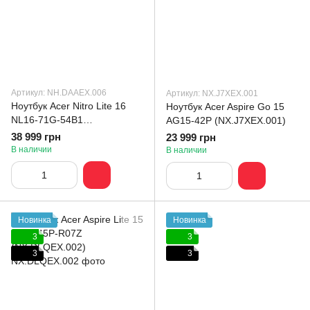
Артикул: NH.DAAEX.006
Артикул: NX.J7XEX.001
Ноутбук Acer Nitro Lite 16
Ноутбук Acer Aspire Go 15
NL16-71G-54B1
AG15-42P (NX.J7XEX.001)
(NH.DAAEX.006)
38 999 грн
23 999 грн
В наличии
В наличии
Новинка
Новинка
3
3
3
3