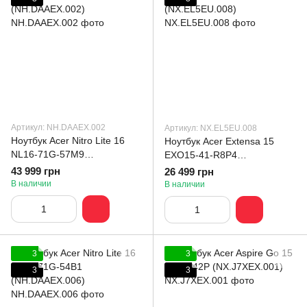
Артикул: NH.DAAEX.002
Артикул: NX.EL5EU.008
Ноутбук Acer Nitro Lite 16
Ноутбук Acer Extensa 15
NL16-71G-57M9
EXO15-41-R8P4
(NH.DAAEX.002)
(NX.EL5EU.008)
43 999 грн
26 499 грн
В наличии
В наличии
3
3
3
3