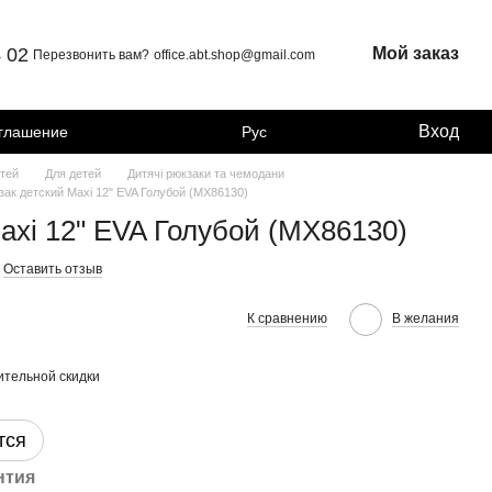
4 02
Мой заказ
Перезвонить вам?
office.abt.shop@gmail.com
Вход
оглашение
Рус
тей
Для детей
Дитячі рюкзаки та чемодани
зак детский Maxi 12" EVA Голубой (MX86130)
axi 12" EVA Голубой (MX86130)
Оставить отзыв
К сравнению
В желания
тельной скидки
тся
нтия