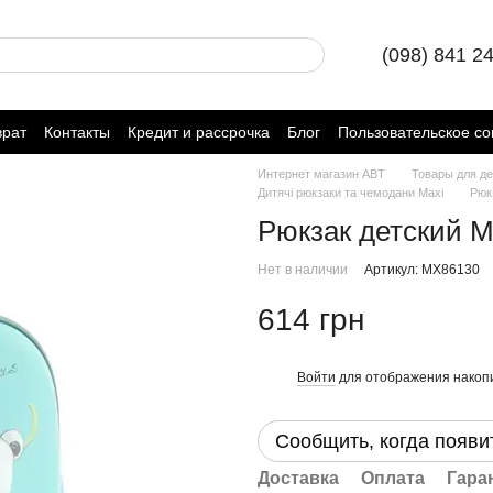
(098) 841 2
врат
Контакты
Кредит и рассрочка
Блог
Пользовательское с
Интернет магазин ABT
Товары для де
Дитячі рюкзаки та чемодани Maxi
Рюк
Рюкзак детский M
Нет в наличии
Артикул: MX86130
614 грн
Войти
для отображения накопи
%
Сообщить, когда появи
Доставка
Оплата
Гара