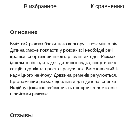
В избранное
К сравнению
Описание
Вмісткий рюкзак блакитного кольору – незамінна річ.
Дитина зможе покласти у рюкзак всі необхідні речі:
іграшки, спортивний інвентар, змінний одяг. Рюкзак
ідеально підходить для дитячого садка, спортивних
секцій, гуртків та просто прогулянок. Виготовлений із
надміцного нейлону. Довжина ременів регулюється.
Ергономічний рюкзак ідеальний для дитячої спинки.
Надійну фіксацію забезпечить поперечна лямка між
шлейками рюкзака.
Отзывы