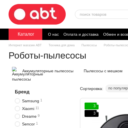
Перейти к основному контенту
Каталог
О нас
Оплата и доставка
Обмен и воз
Договор публичной оферты
Интернет магазин ABT
Техника для дома
Пылесосы
Роботы-пылесо
Роботы-пылесосы
Аккумуляторные пылесосы
Пылесосы с мешком
по популяр
Сортировка:
Бренд
1
Samsung
3
11
Xiaomi
3
9
Dreame
1
Sencor