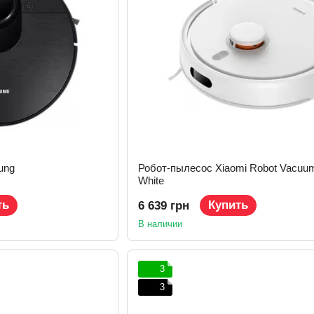
ung
Робот-пылесос Xiaomi Robot Vacuu
White
ть
Купить
6 639 грн
В наличии
3
3