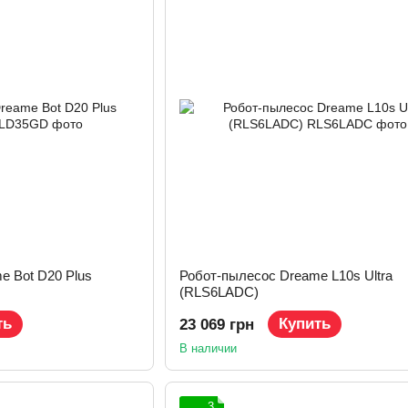
e Bot D20 Plus
Робот-пылесос Dreame L10s Ultra
(RLS6LADC)
ть
Купить
23 069 грн
В наличии
3