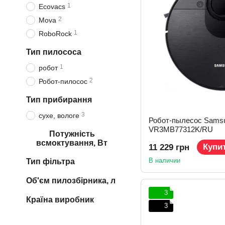
1
Ecovacs
2
Mova
1
RoboRock
Тип пилососа
1
робот
2
Робот-пилосос
Тип прибирання
3
сухе, вологе
Робот-пылесос Sams
VR3MB77312K/RU
Потужність
всмоктування, Вт
Купи
11 229 грн
В наличии
Тип фільтра
Об'єм пилозбірника, л
3
Країна виробник
3