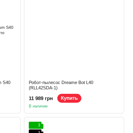
m S40
Робот-пылесос Dreame Bot L40
(RLL42SDA-1)
Купить
11 989 грн
В наличии
3
3