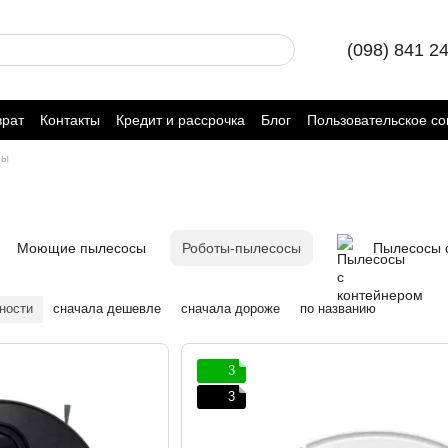
(098) 841 2
врат
Контакты
Кредит и рассрочка
Блог
Пользовательское с
сы
Моющие пылесосы
Роботы-пылесосы
Пылесосы 
ности
сначала дешевле
сначала дороже
по названию
3
3