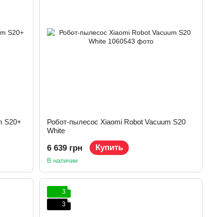
m S20+
Робот-пылесос Xiaomi Robot Vacuum S20
White
Купить
6 639 грн
В наличии
3
3