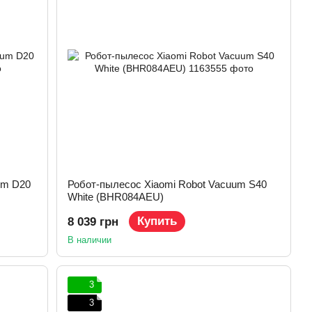
um D20
Робот-пылесос Xiaomi Robot Vacuum S40
White (BHR084AEU)
Купить
8 039 грн
В наличии
3
3