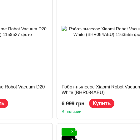
e Robot Vacuum D20
Робот-пылесос Xiaomi Robot Vacuu
White (BHR084AEU)
ть
Купить
6 999 грн
В наличии
3
3