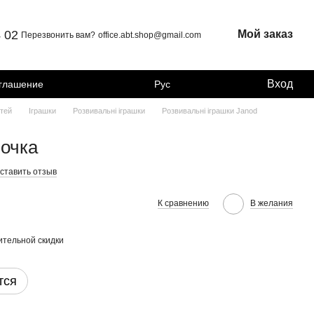
4 02
Мой заказ
Перезвонить вам?
office.abt.shop@gmail.com
Вход
оглашение
Рус
тей
Іграшки
Розвивальні іграшки
Розвивальні іграшки Janod
бочка
ставить отзыв
К сравнению
В желания
тельной скидки
тся