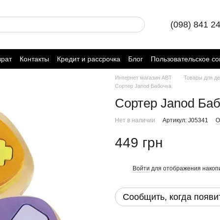
(098) 841 2
врат
Контакты
Кредит и рассрочка
Блог
Пользовательское с
Интернет магазин ABT
Товары для де
Сортер Janod Бабочка
Сортер Janod Ба
Нет в наличии
Артикул: J05341
О
449 грн
Войти
для отображения накопи
%
Сообщить, когда появи