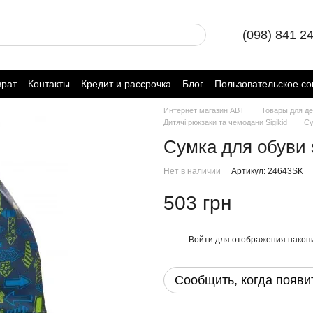
(098) 841 2
врат
Контакты
Кредит и рассрочка
Блог
Пользовательское с
Интернет магазин ABT
Товары для де
Дитячі рюкзаки та чемодани Sigikid
Су
Сумка для обуви s
Нет в наличии
Артикул: 24643SK
503 грн
Войти
для отображения накопи
%
Сообщить, когда появи