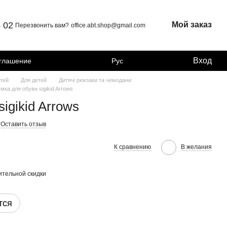
4 02
Мой заказ
Перезвонить вам?
office.abt.shop@gmail.com
Вход
оглашение
Рус
тей
Для детей
Дитячі рюкзаки та чемодани
мка для обуви sigikid Arrows
igikid Arrows
Оставить отзыв
К сравнению
В желания
тельной скидки
тся