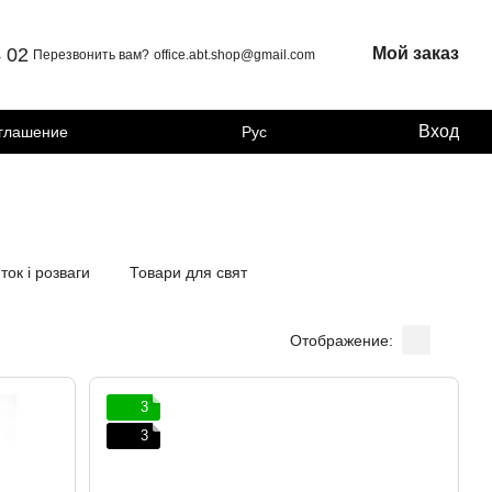
4 02
Мой заказ
Перезвонить вам?
office.abt.shop@gmail.com
Вход
оглашение
Рус
ток і розваги
Товари для свят
Отображение:
3
3