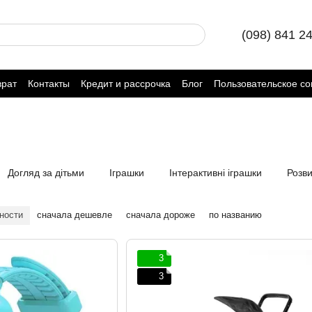
(098) 841 2
врат
Контакты
Кредит и рассрочка
Блог
Пользовательское с
Догляд за дітьми
Іграшки
Інтерактивні іграшки
Розви
ности
сначала дешевле
сначала дороже
по названию
3
3