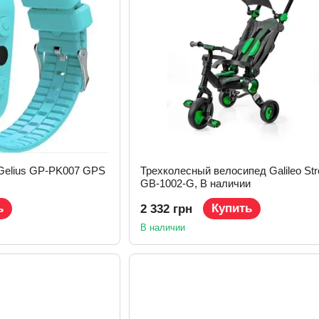
Gelius GP-PK007 GPS
Трехколесный велосипед Galileo Stro
GB-1002-G, В наличии
ь
Купить
2 332 грн
В наличии