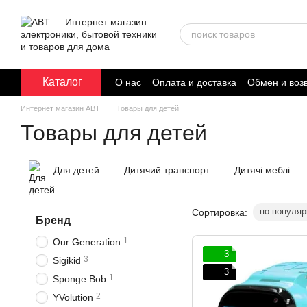
Перейти к основному контенту
Каталог
О нас
Оплата и доставка
Обмен и воз
Договор публичной оферты
Интернет магазин ABT
Товары для детей
Товары для детей
Для детей
Дитячий транспорт
Дитячі меблі
по популяр
Сортировка:
Бренд
1
Our Generation
3
3
Sigikid
3
1
Sponge Bob
2
YVolution