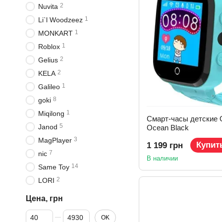
2
Nuvita
1
Li`l Woodzeez
1
MONKART
1
Roblox
2
Gelius
2
KELA
1
Galileo
8
goki
1
Miqilong
Смарт-часы детские 
5
Janod
Ocean Black
3
MagPlayer
Купит
1 199 грн
7
nic
В наличии
14
Same Toy
2
LORI
Цена, грн
От Цена, грн
До Цена, грн
OK