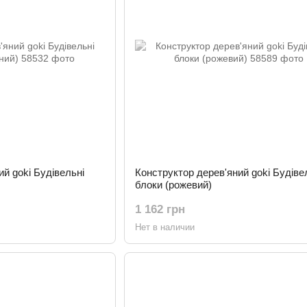
й goki Будівельні
Конструктор дерев'яний goki Будіве
блоки (рожевий)
1 162 грн
Нет в наличии