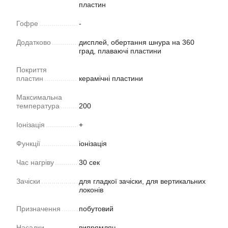
пластин
Гофре
-
Додатково
дисплей, обертання шнура на 360
град, плаваючі пластини
Покриття
пластин
керамічні пластини
Максимальна
температура
200
Іонізація
+
Функції
іонізація
Час нагріву
30 сек
Зачіски
для гладкої зачіски, для вертикальних
локонів
Призначення
побутовий
Насадки
випрямляч