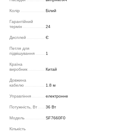
Колір
Білий
Гарантійний
термін
24
Дисплей
Є
Петля для
підвішування
1
Країна
виробник
Китай
Довжина
кабелю
1.8 м
Управління
електронне
Потужність, Вт
36 Вт
Модель
SF7660F0
Кількість