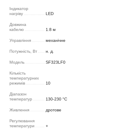
Індикатор
нагріву
LED
Довжина
кабелю
1.8 м
Управління
механічне
Потужність, Вт
н. д.
Модель
SF323LF0
Кількість
температурних
режимів
10
Діапазон
температур
130-230 °С
Живлення
дротове
Регулювання
температури
+