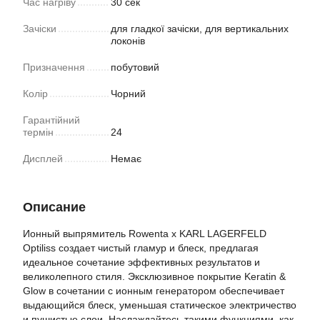
Час нагріву
30 сек
Зачіски
для гладкої зачіски, для вертикальних
локонів
Призначення
побутовий
Колір
Чорний
Гарантійний
термін
24
Дисплей
Немає
Описание
Ионный выпрямитель Rowenta x KARL LAGERFELD
Optiliss создает чистый гламур и блеск, предлагая
идеальное сочетание эффективных результатов и
великолепного стиля. Эксклюзивное покрытие Keratin &
Glow в сочетании с ионным генератором обеспечивает
выдающийся блеск, уменьшая статическое электричество
и пушистые слои. Наслаждайтесь такими функциями, как