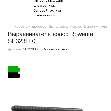
Красота и здоровье
Выпрямители волос
Выпрямители в
Выравниватель волос Rowenta
SF323LF0
Артикул:
SF323LF0
Оставить отзыв
3
3