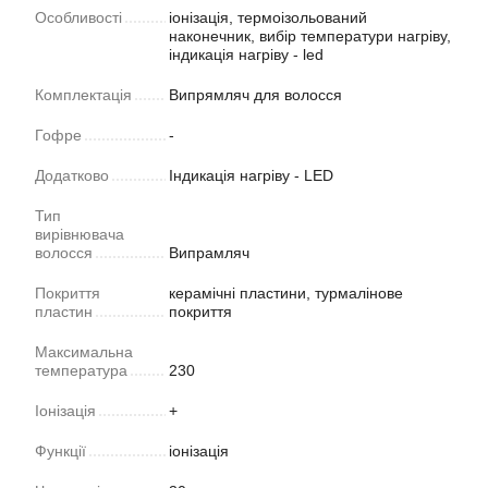
Особливості
іонізація, термоізольований
наконечник, вибір температури нагріву,
індикація нагріву - led
Комплектація
Випрямляч для волосся
Гофре
-
Додатково
Індикація нагріву - LED
Тип
вирівнювача
волосся
Випрамляч
Покриття
керамічні пластини, турмалінове
пластин
покриття
Максимальна
температура
230
Іонізація
+
Функції
іонізація