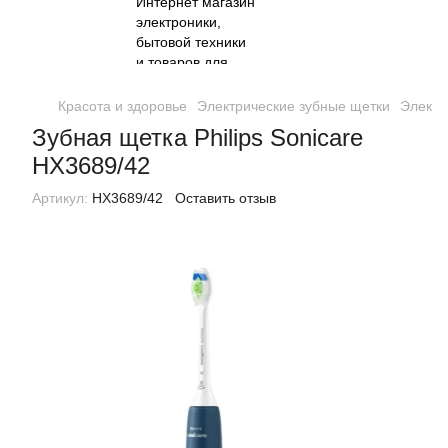
Красота и здоровье
Электрические зубные щетки
Электр
Зубная щетка Philips Sonicare
HX3689/42
Артикул:
HX3689/42
Оставить отзыв